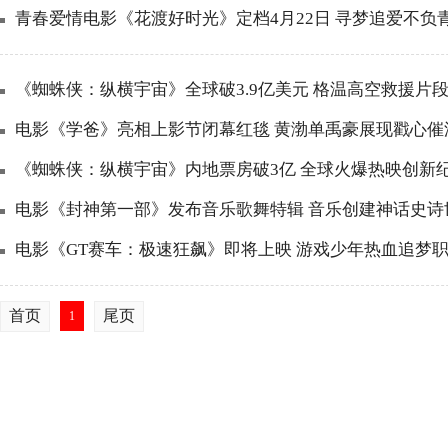
青春爱情电影《花渡好时光》定档4月22日 寻梦追爱不负
《蜘蛛侠：纵横宇宙》全球破3.9亿美元 格温高空救援片
电影《学爸》亮相上影节闭幕红毯 黄渤单禹豪展现戳心催
《蜘蛛侠：纵横宇宙》内地票房破3亿 全球火爆热映创新
电影《封神第一部》发布音乐歌舞特辑 音乐创建神话史诗
电影《GT赛车：极速狂飙》即将上映 游戏少年热血追梦
首页
尾页
1