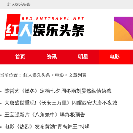
红人娱乐头条
首页
资讯
明星
电影
当前位置：
红人娱乐头条
>
电影
> 文章列表
陈哲艺《燃冬》定档七夕 周冬雨刘昊然纵情嬉戏
大唐盛世重现!《长安三万里》闪耀西安大唐不夜城
王宝强新片《八角笼中》曝终极预告
电影《热烈》发布黄渤“青岛舞王”特辑